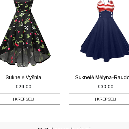
Suknelė Vyšnia
Suknelė Mėlyna-Raud
€
29.00
€
30.00
Į KREPŠELĮ
Į KREPŠELĮ