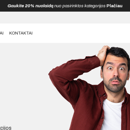
Gaukite 20% nuolaidą
nuo pasirinktos kategorijos
Plačiau
Gaukite 20% nuolaidą
nuo pasirinktos kategorijos
Plačiau
AI
KONTAKTAI
kcijos