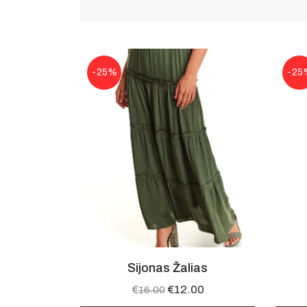
-25%
-25
Sijonas Žalias
€
€
12.00
16.00