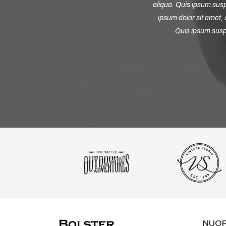
rem
aliqua. Q
.
ipsum do
Qu
NUO