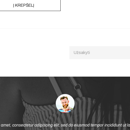
Į KREPŠELĮ
sum dolor sit amet, consectetur adipiscing elit, sed do eiusmod tempor i