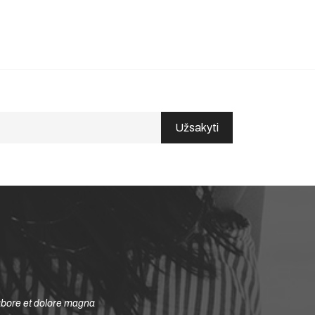
Užsakyti
ncididunt ut labore et dolore magna