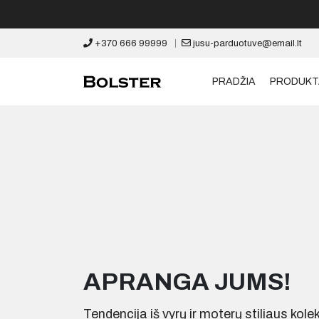
+370 666 99999
jusu-parduotuve@email.lt
PRADŽIA
PRODUKT
APRANGA JUMS!
Tendencija iš vyrų ir moterų stiliaus kole