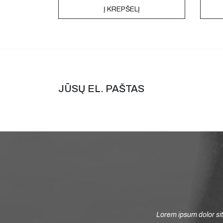
Į KREPŠELĮ
JŪSŲ EL. PAŠTAS
a
Lorem ip