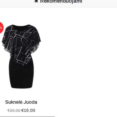
Rekomenduojami
%
Suknelė Juoda
€
€
15.00
20.00